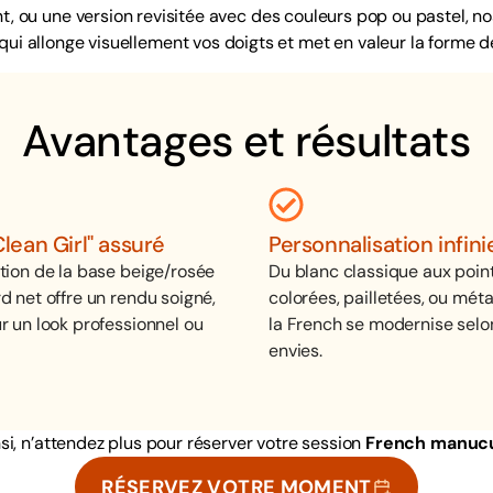
t, ou une version revisitée avec des couleurs pop ou pastel, no
ui allonge visuellement vos doigts et met en valeur la forme d
Avantages et résultats
Clean Girl" assuré
Personnalisation infini
ation de la base beige/rosée
Du blanc classique aux poin
d net offre un rendu soigné,
colorées, pailletées, ou métal
r un look professionnel ou
la French se modernise selo
envies.
si, n’attendez plus pour réserver votre session
French manuc
RÉSERVEZ VOTRE MOMENT