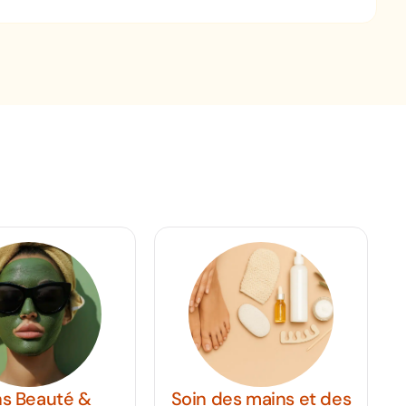
uté &
Soin des mains et des
Te