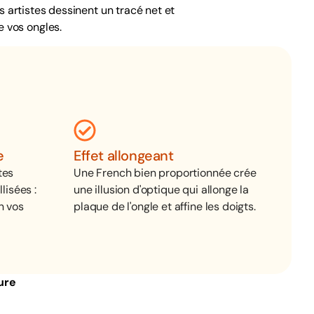
s artistes dessinent un tracé net et
e vos ongles.
e
Effet allongeant
tes
Une French bien proportionnée crée
lisées :
une illusion d'optique qui allonge la
n vos
plaque de l'ongle et affine les doigts.
ure