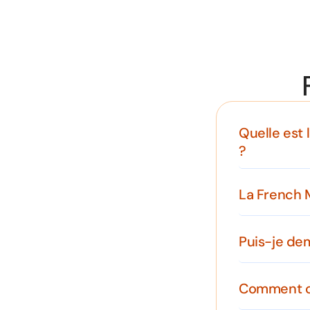
Quelle est 
?
La French M
Puis-je de
Comment ch