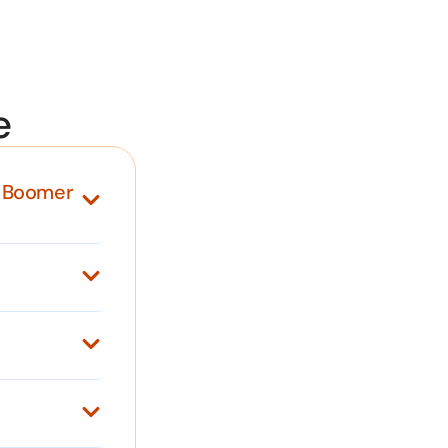
e
y Boomer